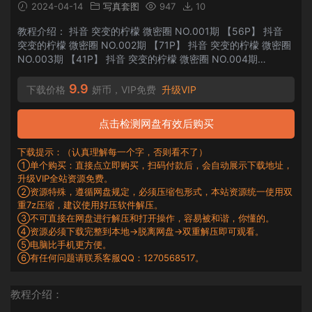
2024-04-14
写真套图
947
10
教程介绍： 抖音 突变的柠檬 微密圈 NO.001期 【56P】 抖音
突变的柠檬 微密圈 NO.002期 【71P】 抖音 突变的柠檬 微密圈
NO.003期 【41P】 抖音 突变的柠檬 微密圈 NO.004期
【38P】 抖音 突变的柠檬 微密圈 NO.005期 【58P】 抖音 突
变的柠檬 微...
9.9
下载价格
妍币，VIP免费
升级VIP
点击检测网盘有效后购买
下载提示：（认真理解每一个字，否则看不了）
①单个购买：直接点立即购买，扫码付款后，会自动展示下载地址，
升级VIP全站资源免费。
②资源特殊，遵循网盘规定，必须压缩包形式，本站资源统一使用双
重7z压缩，建议使用好压软件解压。
③不可直接在网盘进行解压和打开操作，容易被和谐，你懂的。
④资源必须下载完整到本地→脱离网盘→双重解压即可观看。
⑤电脑比手机更方便。
⑥有任何问题请联系客服QQ：1270568517。
教程介绍：