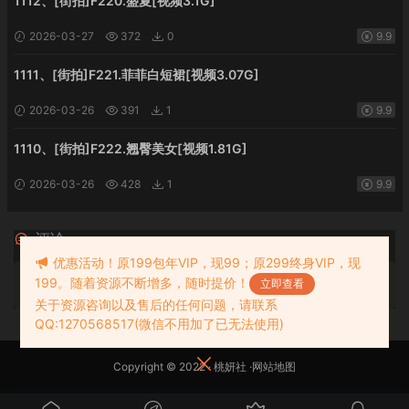
1112、[街拍]F220.盛夏[视频3.1G]
2026-03-27
372
0
9.9
1111、[街拍]F221.菲菲白短裙[视频3.07G]
2026-03-26
391
1
9.9
1110、[街拍]F222.翘臀美女[视频1.81G]
2026-03-26
428
1
9.9
评论
0
优惠活动！原199包年VIP，现99；原299终身VIP，现
199。随着资源不断增多，随时提价！
请先
登录
立即查看
关于资源咨询以及售后的任何问题，请联系
QQ:1270568517(微信不用加了已无法使用)
Copyright © 2022 ·
桃妍社
·
网站地图