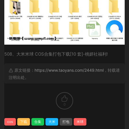
508、大米米球 COS合集打包下载[10 套]-桃妍社福利!
原文链接：
https://www.taoyans.com/2449.html
，转载请
注明出处。
0
cos
下载
合集
大米
打包
米球