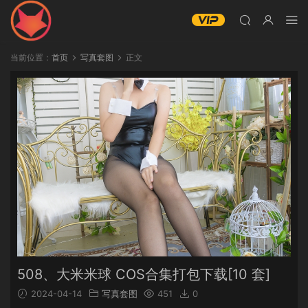
当前位置：
首页
写真套图
正文
508、大米米球 COS合集打包下载[10 套]
2024-04-14
写真套图
451
0