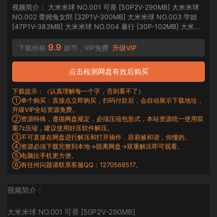
视频简介： 大米米球 NO.001 可畏 [50P2V-290MB] 大米米球
NO.002 蕾姆兔女郎 [32P1V-300MB] 大米米球 NO.003 学姐
[47P1V-383MB] 大米米球 NO.004 暴行 [30P-102MB] 大米米
球 NO.005 芭芭拉 [44P-465MB] 大米米球 NO.006 白
[35P1V-322MB] 大...
9.9
下载价格
妍币，VIP免费
升级VIP
点击检测网盘有效后购买
下载提示：（认真理解每一个字，否则看不了）
①单个购买：直接点立即购买，扫码付款后，会自动展示下载地址，
升级VIP全站资源免费。
②资源特殊，遵循网盘规定，必须压缩包形式，本站资源统一使用双
重7z压缩，建议使用好压软件解压。
③不可直接在网盘进行解压和打开操作，容易被和谐，你懂的。
④资源必须下载完整到本地→脱离网盘→双重解压即可观看。
⑤电脑比手机更方便。
⑥有任何问题请联系客服QQ：1270568517。
视频简介：
大米米球 NO.001 可畏 [50P2V-290MB]