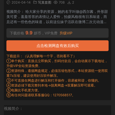
2024-04-14
写真套图
708
2
视频简介： 给大家分享的资源，她的名字叫做@西尔酱，外形甜
美可爱，羞羞答答的表情让人爱怜，拍摄风格很有日系味道，而
且还有一些色色的味道，以前这位妹子活跃在微博二次元动漫博
主区，但是由于分享的照片尺度问题，账号已经被封禁，目前有
小号还存在，只是小号...
9.9
下载价格
妍币，VIP免费
升级VIP
点击检测网盘有效后购买
下载提示：（认真理解每一个字，否则看不了）
①单个购买：直接点立即购买，扫码付款后，会自动展示下载地址，
升级VIP全站资源免费。
②资源特殊，遵循网盘规定，必须压缩包形式，本站资源统一使用双
重7z压缩，建议使用好压软件解压。
③不可直接在网盘进行解压和打开操作，容易被和谐，你懂的。
④资源必须下载完整到本地→脱离网盘→双重解压即可观看。
⑤电脑比手机更方便。
⑥有任何问题请联系客服QQ：1270568517。
视频简介：