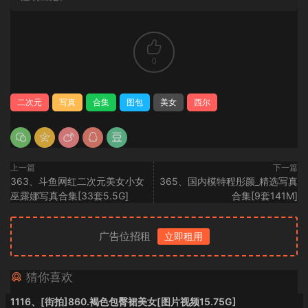
0
二次元
写真
合集
图包
美女
西尔
上一篇
下一篇
363、斗鱼网红二次元美女小女
365、国内模特程彤颜_精选写真
巫露娜写真合集[33套5.5G]
合集[9套141M]
广告位招租
立即租用
猜你喜欢
1116、[街拍]860.褐色包臀裙美女[图片视频15.75G]