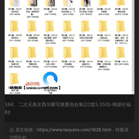
364、二次元美女西尔酱写真图包合集[22套5.35G]-桃妍社福
利!
原文链接：
https://www.taoyans.com/1828.html
，转载请
注明出处。