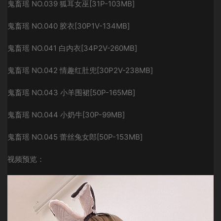
鬼畜瑶 NO.039 狐耳女巫[31P-103MB]
鬼畜瑶 NO.040 胶衣[30P1V-134MB]
鬼畜瑶 NO.041 白内衣[34P2V-260MB]
鬼畜瑶 NO.042 情趣红肚兜[30P2V-238MB]
鬼畜瑶 NO.043 小羊围裙[50P-165MB]
鬼畜瑶 NO.044 小奶牛[30P-99MB]
鬼畜瑶 NO.045 蕾丝兔女郎[50P-153MB]
视频预览：