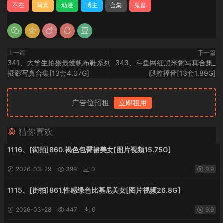
不在
写真
动漫
博主
合集
鬼畜
上一篇
下一篇
341、大学生拍摄最爱帆布鞋系列
343、斗鱼网红黑米粥写真合集_
摄影写真合集[13套4.07G]
腿控福音[13套1.89G]
广告位招租
立即租用
猜你喜欢
1116、[街拍]860.褐色包臀裙美女[图片视频15.75G]
2026-03-29
399
0
9.9
1115、[街拍]861.性感绿色比基尼美女[图片视频26.8G]
2026-03-28
447
0
9.9