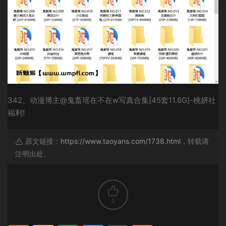
342、动漫博主@鬼畜瑶在不在w写真合集[45套11.6G]-桃妍社
福利!
原文链接：
https://www.taoyans.com/1738.html
，转载请
注明出处。
0