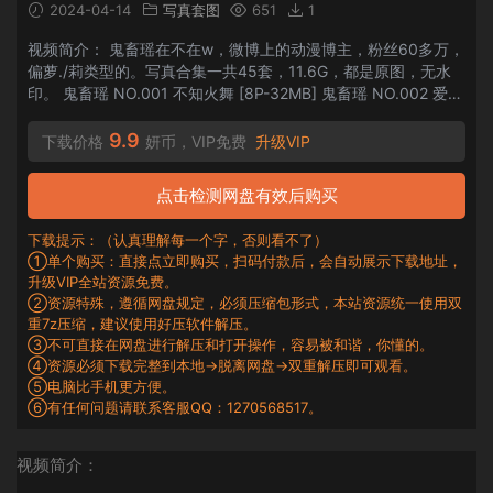
2024-04-14
写真套图
651
1
视频简介： 鬼畜瑶在不在w，微博上的动漫博主，粉丝60多万，
偏萝./莉类型的。写真合集一共45套，11.6G，都是原图，无水
印。 鬼畜瑶 NO.001 不知火舞 [8P-32MB] 鬼畜瑶 NO.002 爱宕
赛车娘 [11P-127MB] 鬼畜瑶 NO.003 爱宕旗袍 [24P-593MB]
鬼畜瑶 NO.0...
9.9
下载价格
妍币，VIP免费
升级VIP
点击检测网盘有效后购买
下载提示：（认真理解每一个字，否则看不了）
①单个购买：直接点立即购买，扫码付款后，会自动展示下载地址，
升级VIP全站资源免费。
②资源特殊，遵循网盘规定，必须压缩包形式，本站资源统一使用双
重7z压缩，建议使用好压软件解压。
③不可直接在网盘进行解压和打开操作，容易被和谐，你懂的。
④资源必须下载完整到本地→脱离网盘→双重解压即可观看。
⑤电脑比手机更方便。
⑥有任何问题请联系客服QQ：1270568517。
视频简介：